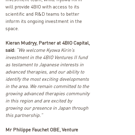
will provide 4BIO with access to its 
scientific and R&D teams to better 
inform its ongoing investment in the 
space.
Kieran Mudryy, Partner at 4BIO Capital, 
said:
“We welcome Kyowa Kirin’s 
investment in the 4BIO Ventures II fund 
as testament to Japanese interests in 
advanced therapies, and our ability to 
identify the most exciting developments 
in the area. We remain committed to the 
growing advanced therapies community 
in this region and are excited by 
growing our presence in Japan through 
this partnership.”
Mr Philippe Fauchet OBE, Venture 