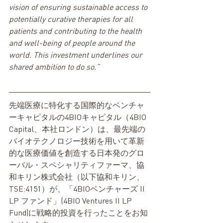
vision of ensuring sustainable access to 
potentially curative therapies for all 
patients and contributing to the health 
and well-being of people around the 
world. This investment underlines our 
shared ambition to do so.”
先端医療に特化する国際的なベンチャ
ーキャピタルの4BIOキャピタル（4BIO 
Capital、本社ロンドン）は、最先端の
バイオテクノロジー技術を用いて革新
的な医療価値を創造する日本発のグロ
ーバル・スペシャリティファーマ、協
和キリン株式会社（以下協和キリン、
TSE:4151）が、「4BIOベンチャーズ II 
LP ファンド」(4BIO Ventures II LP 
Fund)に戦略的投資を行ったことをお知