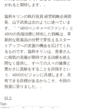
かれると期待します。」
協和キリンの執⾏役員 経営戦略企画部
⻑、⼭下武美は次のように述べていま
す。「『4BIOベンチャーIIファンド』と
4BIOの先端治療に特化した戦略は、革
新的な医薬品の分野で芽生えるスター
トアップへの支援の機会を広げてくれ
るものです。協和キリンは、患者さん
に病気の克服が期待できる治療を絶え
間なく提供し、すべての人々の健康と
豊かさに貢献をすることを目指すとい
う、4BIOのビジョンに共感します。共
有できる目標があるからこそ、今回の
投資に至りました。」
以上
Tags:
4BIO Ventures II
investment
Kyowa Kirin