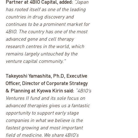
Partner at 4BIO Capital, added:
 “Japan 
has rooted itself as one of the leading 
countries in drug discovery and 
continues to be a prominent market for 
4BIO. The country has one of the most 
advanced gene and cell therapy 
research centres in the world, which 
remains largely untouched by the 
venture capital community."
Takeyoshi Yamashita, Ph.D, Executive 
Officer, Director of Corporate Strategy 
& Planning at Kyowa Kirin said: 
“4BIO’s 
Ventures II fund and its sole focus on 
advanced therapies gives us a fantastic 
opportunity to support early stage 
companies in what we believe is the 
fastest growing and most important 
field of medicine. We share 4BIO’s 